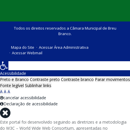
Todos os direitos reservados a Câmara Municipal de Breu
Branco.
Mapa do Site
Acessar Área Administrativa
Acessar Webmail
Acessibilidade
Preto e Branco
Contraste preto
Contraste branco
Parar movimentos
Fonte legível
Sublinhar links
A
A
A
cancelar acessibilidade
Declaração de acessibilidade
Este portal foi desenvolvido seguindo as diretrizes e a metodologia
do W3C – World Wide Web Consortium, apresentadas no