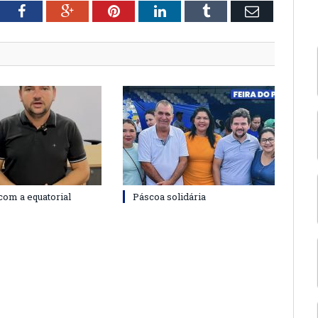
tter
Facebook
Google+
Pinterest
LinkedIn
Tumblr
Email
com a equatorial
Páscoa solidária