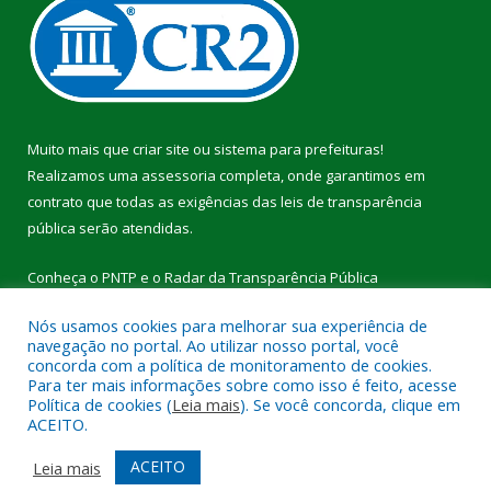
Muito mais que
criar site
ou
sistema para prefeituras
!
Realizamos uma
assessoria
completa, onde garantimos em
contrato que todas as exigências das
leis de transparência
pública
serão atendidas.
Conheça o
PNTP
e o
Radar da Transparência Pública
Nós usamos cookies para melhorar sua experiência de
navegação no portal. Ao utilizar nosso portal, você
concorda com a política de monitoramento de cookies.
Para ter mais informações sobre como isso é feito, acesse
Todos os direitos reservados a Câmara Municipal de Breu
Política de cookies (
Leia mais
). Se você concorda, clique em
Branco.
ACEITO.
Mapa do Site
Acessar Área Administrativa
ACEITO
Leia mais
Acessar Webmail