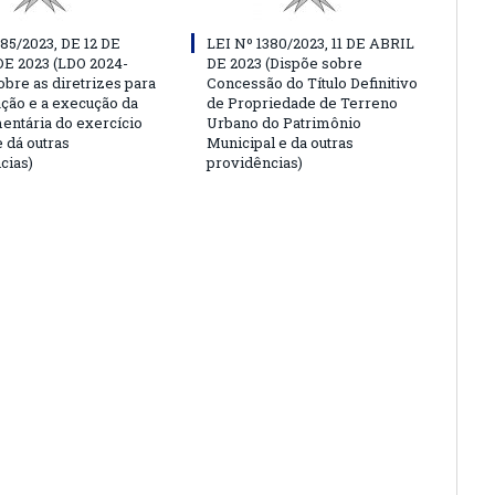
385/2023, DE 12 DE
LEI Nº 1380/2023, 11 DE ABRIL
E 2023 (LDO 2024-
DE 2023 (Dispõe sobre
obre as diretrizes para
Concessão do Título Definitivo
ação e a execução da
de Propriedade de Terreno
mentária do exercício
Urbano do Patrimônio
 dá outras
Municipal e da outras
cias)
providências)