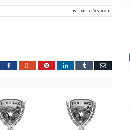
LEIS
,
PUBLICAÇÕES OFICIAIS
tter
Facebook
Google+
Pinterest
LinkedIn
Tumblr
Email