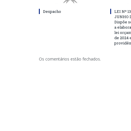
Despacho
LEI Nº 1
JUNHO D
Dispõe s
a elabor
lei orça
de 2024 e
providên
Os comentários estão fechados.