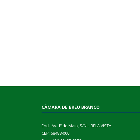
CÂMARA DE BREU BRANCO
End.: Av. 1º de Maio, S/N – BELA VISTA
CEP: 68488-000