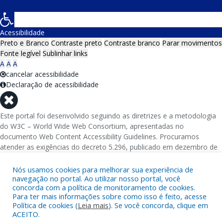
Acessibilidade
Preto e Branco
Contraste preto
Contraste branco
Parar movimentos
Fonte legível
Sublinhar links
A
A
A
cancelar acessibilidade
Declaração de acessibilidade
Este portal foi desenvolvido seguindo as diretrizes e a metodologia
do W3C – World Wide Web Consortium, apresentadas no
documento Web Content Accessibility Guidelines. Procuramos
atender as exigências do decreto 5.296, publicado em dezembro de
2004, que torna obrigatória a acessibilidade nos portais e sítios
eletrônicos da administração pública na rede mundial de
Nós usamos cookies para melhorar sua experiência de
computadores para o uso das pessoas com necessidades especiais,
navegação no portal. Ao utilizar nosso portal, você
concorda com a política de monitoramento de cookies.
garantindo-lhes o pleno acesso aos conteúdos disponíveis.
Para ter mais informações sobre como isso é feito, acesse
Política de cookies (
Leia mais
). Se você concorda, clique em
Além de validações automáticas, foram realizados testes em
ACEITO.
diversos navegadores e através do utilitário de acesso a Internet do