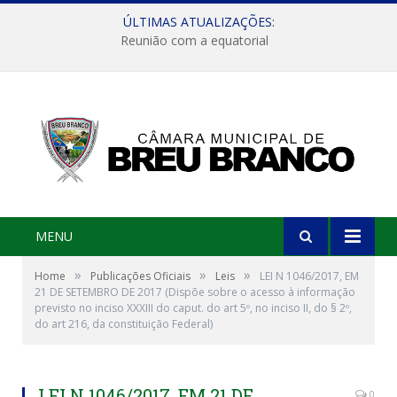
ÚLTIMAS ATUALIZAÇÕES:
Reunião com a equatorial
MENU
»
»
»
Home
Publicações Oficiais
Leis
LEI N 1046/2017, EM
21 DE SETEMBRO DE 2017 (Dispõe sobre o acesso à informação
previsto no inciso XXXIII do caput. do art 5º, no inciso II, do § 2º,
do art 216, da constituição Federal)
LEI N 1046/2017, EM 21 DE
0