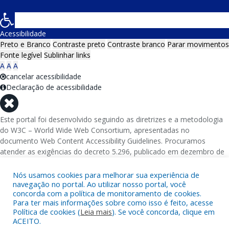
Acessibilidade
Preto e Branco
Contraste preto
Contraste branco
Parar movimentos
Fonte legível
Sublinhar links
A
A
A
cancelar acessibilidade
Declaração de acessibilidade
Este portal foi desenvolvido seguindo as diretrizes e a metodologia
do W3C – World Wide Web Consortium, apresentadas no
documento Web Content Accessibility Guidelines. Procuramos
atender as exigências do decreto 5.296, publicado em dezembro de
2004, que torna obrigatória a acessibilidade nos portais e sítios
eletrônicos da administração pública na rede mundial de
Nós usamos cookies para melhorar sua experiência de
computadores para o uso das pessoas com necessidades especiais,
navegação no portal. Ao utilizar nosso portal, você
concorda com a política de monitoramento de cookies.
garantindo-lhes o pleno acesso aos conteúdos disponíveis.
Para ter mais informações sobre como isso é feito, acesse
Política de cookies (
Leia mais
). Se você concorda, clique em
Além de validações automáticas, foram realizados testes em
ACEITO.
diversos navegadores e através do utilitário de acesso a Internet do