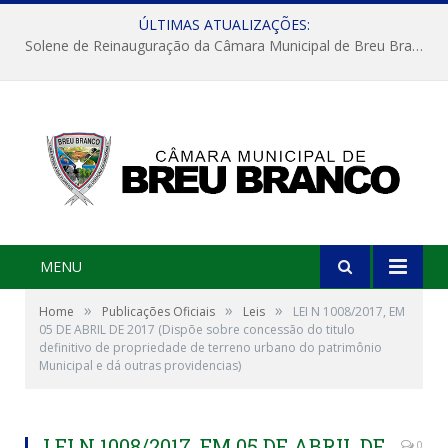
ÚLTIMAS ATUALIZAÇÕES:
Solene de Reinauguração da Câmara Municipal de Breu Branco
MENU
»
»
»
Home
Publicações Oficiais
Leis
LEI N 1008/2017, EM
05 DE ABRIL DE 2017 (Dispõe sobre concessão do titulo
definitivo de propriedade de terreno urbano do patrimônio
Municipal e dá outras providencias)
LEI N 1008/2017, EM 05 DE ABRIL DE
0