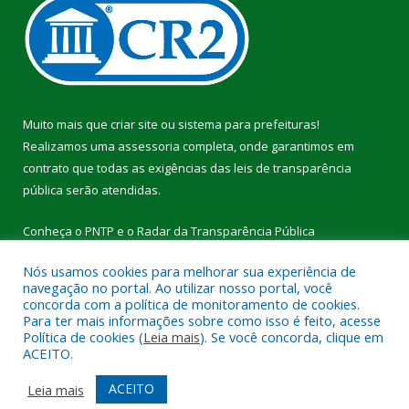
Muito mais que
criar site
ou
sistema para prefeituras
!
Realizamos uma
assessoria
completa, onde garantimos em
contrato que todas as exigências das
leis de transparência
pública
serão atendidas.
Conheça o
PNTP
e o
Radar da Transparência Pública
Nós usamos cookies para melhorar sua experiência de
navegação no portal. Ao utilizar nosso portal, você
concorda com a política de monitoramento de cookies.
Para ter mais informações sobre como isso é feito, acesse
Todos os direitos reservados a Câmara Municipal de Breu
Política de cookies (
Leia mais
). Se você concorda, clique em
Branco.
ACEITO.
Mapa do Site
Acessar Área Administrativa
ACEITO
Leia mais
Acessar Webmail