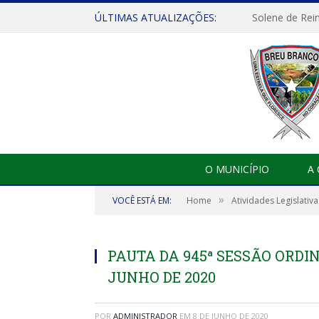
ÚLTIMAS ATUALIZAÇÕES:
Solene de Rei
O MUNICÍPIO
A
»
VOCÊ ESTÁ EM:
Home
Atividades Legislativa
PAUTA DA 945ª SESSÃO ORDIN
JUNHO DE 2020
POR
ADMINISTRADOR
EM
8 DE JUNHO DE 2020