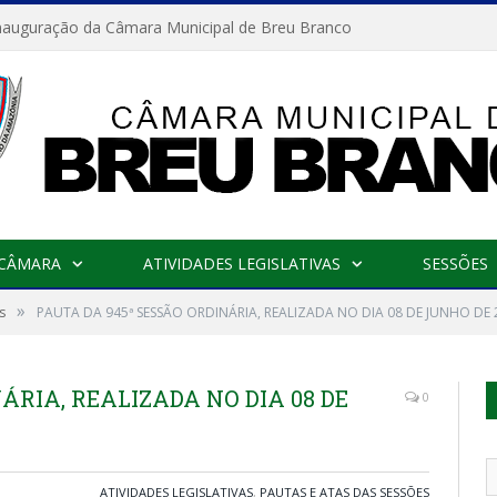
nauguração da Câmara Municipal de Breu Branco
 CÂMARA
ATIVIDADES LEGISLATIVAS
SESSÕES
»
s
PAUTA DA 945ª SESSÃO ORDINÁRIA, REALIZADA NO DIA 08 DE JUNHO DE 
ÁRIA, REALIZADA NO DIA 08 DE
0
ATIVIDADES LEGISLATIVAS
,
PAUTAS E ATAS DAS SESSÕES