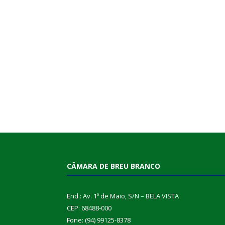
CÂMARA DE BREU BRANCO
End.: Av. 1º de Maio, S/N – BELA VISTA
CEP: 68488-000
Fone: (94) 99125-8378