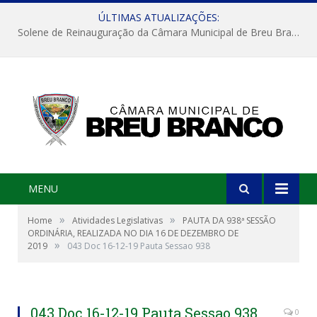
ÚLTIMAS ATUALIZAÇÕES:
Solene de Reinauguração da Câmara Municipal de Breu Branco
MENU
»
»
Home
Atividades Legislativas
PAUTA DA 938ª SESSÃO
ORDINÁRIA, REALIZADA NO DIA 16 DE DEZEMBRO DE
»
2019
043 Doc 16-12-19 Pauta Sessao 938
043 Doc 16-12-19 Pauta Sessao 938
0