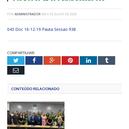
POR
ADMINISTRADOR
EM
6 DE JULHO DE 2020
043 Doc 16-12-19 Pauta Sessao 938
COMPARTILHAR:
Twitter
Facebook
Google+
Pinterest
LinkedIn
Tumblr
Email
CONTEÚDO RELACIONADO