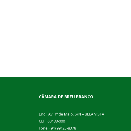
CÂMARA DE BREU BRANCO
End.: Av. 1º de Maio, S/N – BELA VISTA
CEP: 68488-000
Fone: (94) 99125-8378