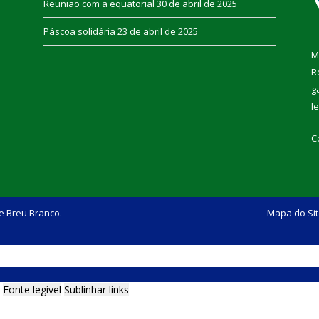
Reunião com a equatorial
30 de abril de 2025
Páscoa solidária
23 de abril de 2025
M
R
g
l
C
e Breu Branco.
Mapa do Si
Fonte legível
Sublinhar links