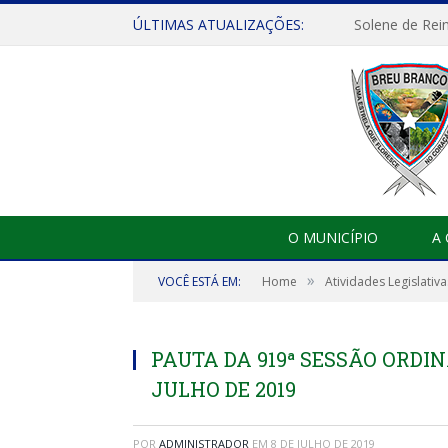
ÚLTIMAS ATUALIZAÇÕES:
Solene de Rei
O MUNICÍPIO
A
»
VOCÊ ESTÁ EM:
Home
Atividades Legislativa
PAUTA DA 919ª SESSÃO ORDIN
JULHO DE 2019
POR
ADMINISTRADOR
EM
8 DE JULHO DE 2019