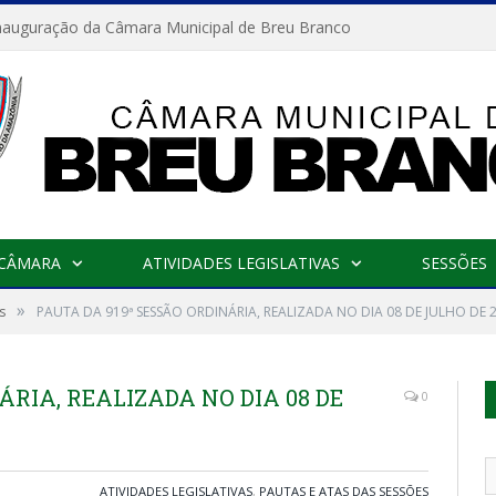
nauguração da Câmara Municipal de Breu Branco
 CÂMARA
ATIVIDADES LEGISLATIVAS
SESSÕES
»
s
PAUTA DA 919ª SESSÃO ORDINÁRIA, REALIZADA NO DIA 08 DE JULHO DE 
ÁRIA, REALIZADA NO DIA 08 DE
0
ATIVIDADES LEGISLATIVAS
,
PAUTAS E ATAS DAS SESSÕES