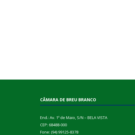
CÂMARA DE BREU BRANCO
End.: Av. 1º de Maio, S/N – BELA VISTA
CEP: 68488-000
Fone: (94) 99125-8378