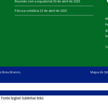
Reunião com a equatorial
30 de abril de 2025
Páscoa solidária
23 de abril de 2025
M
R
g
l
C
e Breu Branco.
Mapa do Si
Fonte legível
Sublinhar links