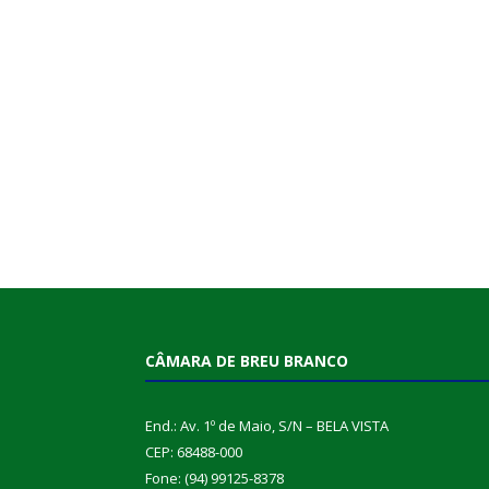
CÂMARA DE BREU BRANCO
End.: Av. 1º de Maio, S/N – BELA VISTA
CEP: 68488-000
Fone: (94) 99125-8378