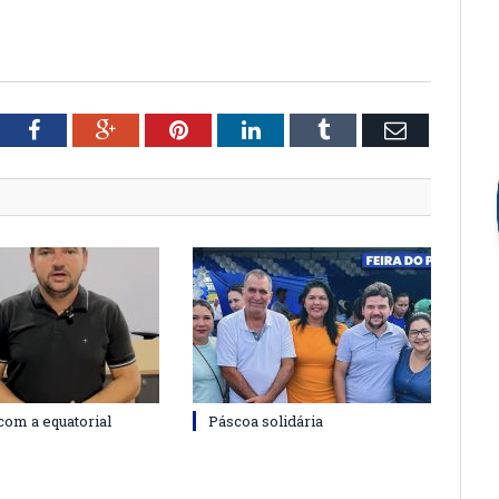
tter
Facebook
Google+
Pinterest
LinkedIn
Tumblr
Email
com a equatorial
Páscoa solidária