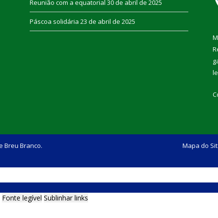
Reunião com a equatorial
30 de abril de 2025
Páscoa solidária
23 de abril de 2025
M
R
g
l
C
e Breu Branco.
Mapa do Si
Fonte legível
Sublinhar links