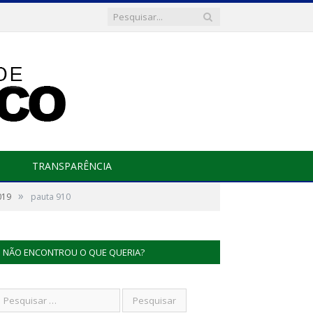
TRANSPARÊNCIA
»
019
pauta 910
NÃO ENCONTROU O QUE QUERIA?