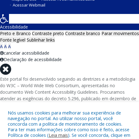
Acessar Webmail
Acessibilidade
Preto e Branco
Contraste preto
Contraste branco
Parar movimentos
Fonte legível
Sublinhar links
A
A
A
cancelar acessibilidade
Declaração de acessibilidade
Este portal foi desenvolvido seguindo as diretrizes e a metodologia
do W3C – World Wide Web Consortium, apresentadas no
documento Web Content Accessibility Guidelines. Procuramos
atender as exigências do decreto 5.296, publicado em dezembro de
2004, que torna obrigatória a acessibilidade nos portais e sítios
eletrônicos da administração pública na rede mundial de
Nós usamos cookies para melhorar sua experiência de
computadores para o uso das pessoas com necessidades especiais,
navegação no portal. Ao utilizar nosso portal, você
concorda com a política de monitoramento de cookies.
garantindo-lhes o pleno acesso aos conteúdos disponíveis.
Para ter mais informações sobre como isso é feito, acesse
Política de cookies (
Leia mais
). Se você concorda, clique em
Além de validações automáticas, foram realizados testes em