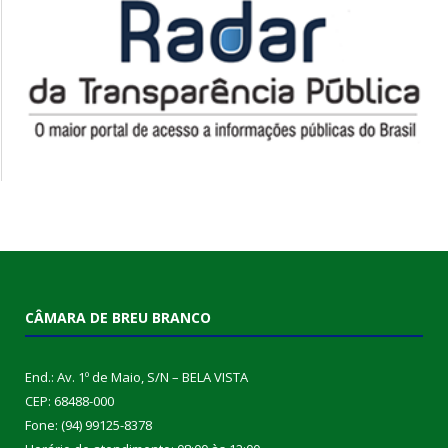
CÂMARA DE BREU BRANCO
End.: Av. 1º de Maio, S/N – BELA VISTA
CEP: 68488-000
Fone: (94) 99125-8378