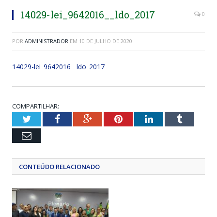
14029-lei_9642016__ldo_2017
0
POR
ADMINISTRADOR
EM
10 DE JULHO DE 2020
14029-lei_9642016__ldo_2017
COMPARTILHAR:
Twitter
Facebook
Google+
Pinterest
LinkedIn
Tumblr
Email
CONTEÚDO RELACIONADO