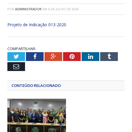
POR
ADMINISTRADOR
EM
6 DE JULHO DE 2020
Projeto de Indicação 013-2020
COMPARTILHAR:
Twitter
Facebook
Google+
Pinterest
LinkedIn
Tumblr
Email
CONTEÚDO RELACIONADO