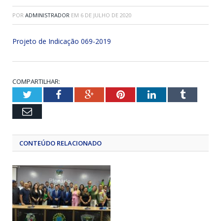
POR
ADMINISTRADOR
EM
6 DE JULHO DE 2020
Projeto de Indicação 069-2019
COMPARTILHAR:
Twitter
Facebook
Google+
Pinterest
LinkedIn
Tumblr
Email
CONTEÚDO RELACIONADO