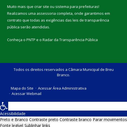
Muito mais que
criar site
ou
sistema para prefeituras
!
Realizamos uma
assessoria
completa, onde garantimos em
contrato que todas as exigências das
leis de transparência
pública
serão atendidas.
Conheça o
PNTP
e o
Radar da Transparência Pública
Todos os direitos reservados a Câmara Municipal de Breu
Branco.
Mapa do Site
Acessar Área Administrativa
Acessar Webmail
Acessibilidade
Preto e Branco
Contraste preto
Contraste branco
Parar movimentos
Fonte legível
Sublinhar links