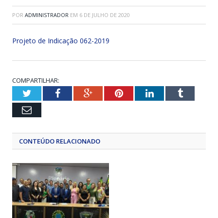
POR
ADMINISTRADOR
EM
6 DE JULHO DE 2020
Projeto de Indicação 062-2019
COMPARTILHAR:
Twitter
Facebook
Google+
Pinterest
LinkedIn
Tumblr
Email
CONTEÚDO RELACIONADO