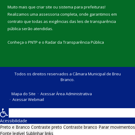
Muito mais que
criar site
ou
sistema para prefeituras
!
Realizamos uma
assessoria
completa, onde garantimos em
contrato que todas as exigências das
leis de transparência
pública
serão atendidas.
Conheça o
PNTP
e o
Radar da Transparência Pública
Todos os direitos reservados a Câmara Municipal de Breu
Branco.
Mapa do Site
Acessar Área Administrativa
Acessar Webmail
Acessibilidade
Preto e Branco
Contraste preto
Contraste branco
Parar movimentos
Fonte legível
Sublinhar links