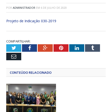
POR
ADMINISTRADOR
EM
6 DE JULHO DE 2020
Projeto de Indicação 030-2019
COMPARTILHAR:
Twitter
Facebook
Google+
Pinterest
LinkedIn
Tumblr
Email
CONTEÚDO RELACIONADO