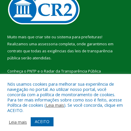
Muito mais que
criar site
ou
sistema para prefeituras
!
Realizamos uma
assessoria
completa, onde garantimos em
contrato que todas as exigências das
leis de transparência
pública
serão atendidas.
Conheça o
PNTP
e o
Radar da Transparência Pública
Nós usamos cookies para melhorar sua experiência de
navegação no portal. Ao utilizar nosso portal, você
concorda com a política de monitoramento de cookies.
Para ter mais informações sobre como isso é feito, acesse
Todos os direitos reservados a Câmara Municipal de Breu
Política de cookies (
Leia mais
). Se você concorda, clique em
Branco.
ACEITO.
Mapa do Site
Acessar Área Administrativa
ACEITO
Leia mais
Acessar Webmail