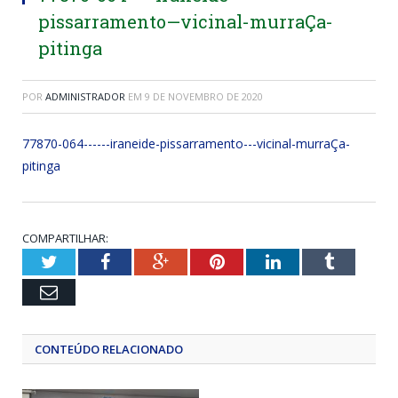
pissarramento—vicinal-murraÇa-
pitinga
POR
ADMINISTRADOR
EM
9 DE NOVEMBRO DE 2020
77870-064------iraneide-pissarramento---vicinal-murraÇa-
pitinga
COMPARTILHAR:
Twitter
Facebook
Google+
Pinterest
LinkedIn
Tumblr
Email
CONTEÚDO RELACIONADO