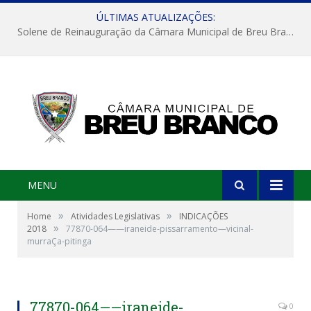
ÚLTIMAS ATUALIZAÇÕES:
Solene de Reinauguração da Câmara Municipal de Breu Branco
MENU
»
»
Home
Atividades Legislativas
INDICAÇÕES
»
2018
77870-064——iraneide-pissarramento—vicinal-
murraÇa-pitinga
77870-064——iraneide-
0