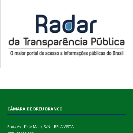
CÂMARA DE BREU BRANCO
End.: Av. 1º de Maio, S/N – BELA VISTA