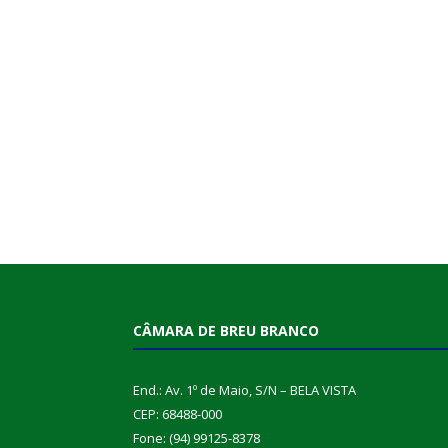
CÂMARA DE BREU BRANCO
End.: Av. 1º de Maio, S/N – BELA VISTA
CEP: 68488-000
Fone: (94) 99125-8378