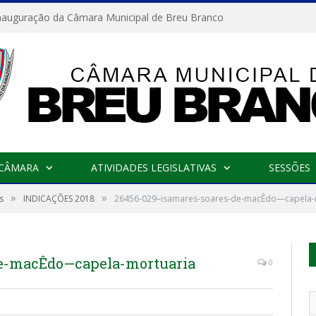
nauguração da Câmara Municipal de Breu Branco
 CÂMARA
ATIVIDADES LEGISLATIVAS
SESSÕES
»
»
s
INDICAÇÕES 2018
26456-029–isamares-soares-de-macÊdo—capela-
de-macÊdo—capela-mortuaria
0