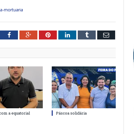
a-mortuaria
tter
Facebook
Google+
Pinterest
LinkedIn
Tumblr
Email
com a equatorial
Páscoa solidária