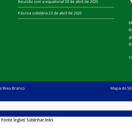
Reunião com a equatorial
30 de abril de 2025
Páscoa solidária
23 de abril de 2025
M
R
g
l
C
e Breu Branco.
Mapa do Si
Fonte legível
Sublinhar links