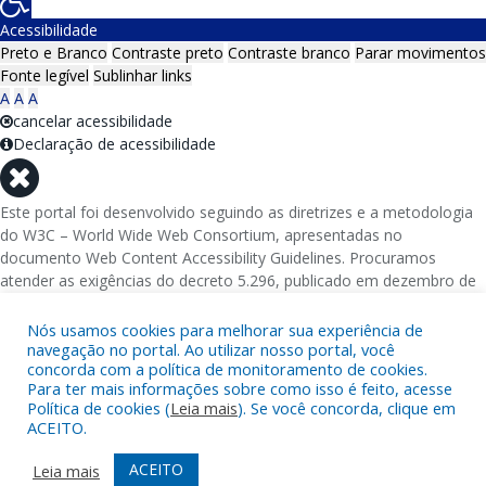
Acessibilidade
Preto e Branco
Contraste preto
Contraste branco
Parar movimentos
Fonte legível
Sublinhar links
A
A
A
cancelar acessibilidade
Declaração de acessibilidade
Este portal foi desenvolvido seguindo as diretrizes e a metodologia
do W3C – World Wide Web Consortium, apresentadas no
documento Web Content Accessibility Guidelines. Procuramos
atender as exigências do decreto 5.296, publicado em dezembro de
2004, que torna obrigatória a acessibilidade nos portais e sítios
eletrônicos da administração pública na rede mundial de
Nós usamos cookies para melhorar sua experiência de
navegação no portal. Ao utilizar nosso portal, você
computadores para o uso das pessoas com necessidades especiais,
concorda com a política de monitoramento de cookies.
garantindo-lhes o pleno acesso aos conteúdos disponíveis.
Para ter mais informações sobre como isso é feito, acesse
Política de cookies (
Leia mais
). Se você concorda, clique em
Além de validações automáticas, foram realizados testes em
ACEITO.
diversos navegadores e através do utilitário de acesso a Internet do
DOSVOX, sistema operacional destinado deficientes visuais.
ACEITO
Leia mais