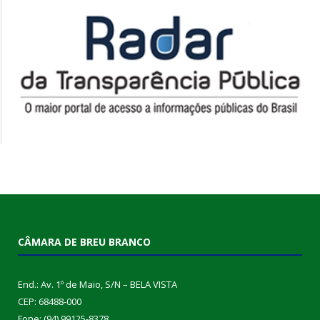
CÂMARA DE BREU BRANCO
End.: Av. 1º de Maio, S/N – BELA VISTA
CEP: 68488-000
Fone: (94) 99125-8378