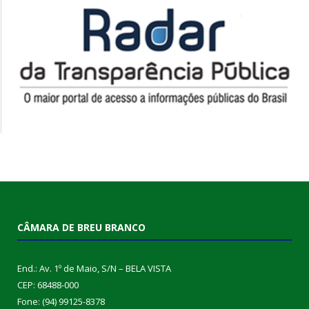
CÂMARA DE BREU BRANCO
End.: Av. 1º de Maio, S/N – BELA VISTA
CEP: 68488-000
Fone: (94) 99125-8378