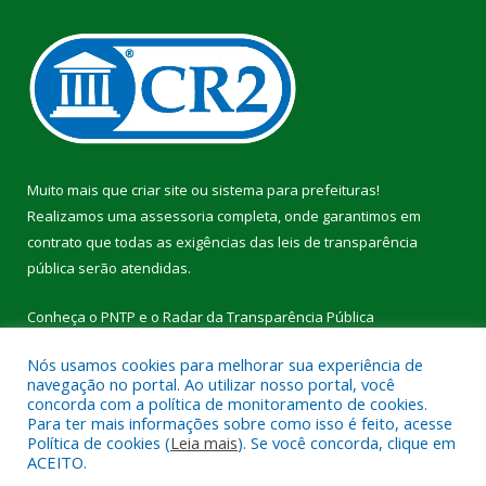
Muito mais que
criar site
ou
sistema para prefeituras
!
Realizamos uma
assessoria
completa, onde garantimos em
contrato que todas as exigências das
leis de transparência
pública
serão atendidas.
Conheça o
PNTP
e o
Radar da Transparência Pública
Nós usamos cookies para melhorar sua experiência de
navegação no portal. Ao utilizar nosso portal, você
concorda com a política de monitoramento de cookies.
Para ter mais informações sobre como isso é feito, acesse
Todos os direitos reservados a Câmara Municipal de Breu
Política de cookies (
Leia mais
). Se você concorda, clique em
Branco.
ACEITO.