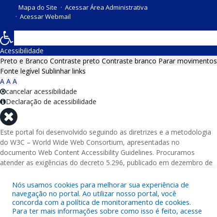
Mapa do Site
Acessar Área Administrativa
Acessar Webmail
Acessibilidade
Preto e Branco
Contraste preto
Contraste branco
Parar movimentos
Fonte legível
Sublinhar links
A
A
A
cancelar acessibilidade
Declaração de acessibilidade
Este portal foi desenvolvido seguindo as diretrizes e a metodologia
do W3C – World Wide Web Consortium, apresentadas no
documento Web Content Accessibility Guidelines. Procuramos
atender as exigências do decreto 5.296, publicado em dezembro de
2004, que torna obrigatória a acessibilidade nos portais e sítios
eletrônicos da administração pública na rede mundial de
Nós usamos cookies para melhorar sua experiência de
computadores para o uso das pessoas com necessidades especiais,
navegação no portal. Ao utilizar nosso portal, você
concorda com a política de monitoramento de cookies.
garantindo-lhes o pleno acesso aos conteúdos disponíveis.
Para ter mais informações sobre como isso é feito, acesse