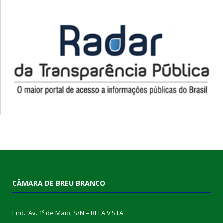
CÂMARA DE BREU BRANCO
End.: Av. 1º de Maio, S/N – BELA VISTA