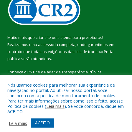
Muito mais que
criar site
ou
sistema para prefeituras
!
Realizamos uma
assessoria
completa, onde garantimos em
contrato que todas as exigências das
leis de transparência
pública
serão atendidas.
Conheça o
PNTP
e o
Radar da Transparência Pública
Nós usamos cookies para melhorar sua experiência de
navegação no portal. Ao utilizar nosso portal, você
concorda com a política de monitoramento de cookies.
Para ter mais informações sobre como isso é feito, acesse
Todos os direitos reservados a Câmara Municipal de Breu
Política de cookies (
Leia mais
). Se você concorda, clique em
Branco.
ACEITO.
Mapa do Site
Acessar Área Administrativa
ACEITO
Leia mais
Acessar Webmail