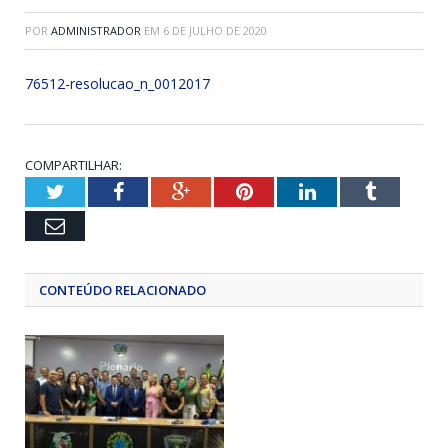
POR
ADMINISTRADOR
EM
6 DE JULHO DE 2020
76512-resolucao_n_0012017
COMPARTILHAR:
Twitter
Facebook
Google+
Pinterest
LinkedIn
Tumblr
Email
CONTEÚDO RELACIONADO