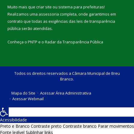
Muito mais que
criar site
ou
sistema para prefeituras
!
Realizamos uma
assessoria
completa, onde garantimos em
contrato que todas as exigências das
leis de transparência
pública
serão atendidas.
Conheça o
PNTP
e o
Radar da Transparência Pública
Todos os direitos reservados a Câmara Municipal de Breu
Branco.
Mapa do Site
Acessar Área Administrativa
Acessar Webmail
Acessibilidade
Preto e Branco
Contraste preto
Contraste branco
Parar movimentos
Fonte legível
Sublinhar links