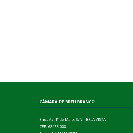
CÂMARA DE BREU BRANCO
End.: Av. 1º de Maio, S/N – BELA VISTA
CEP: 68488-000