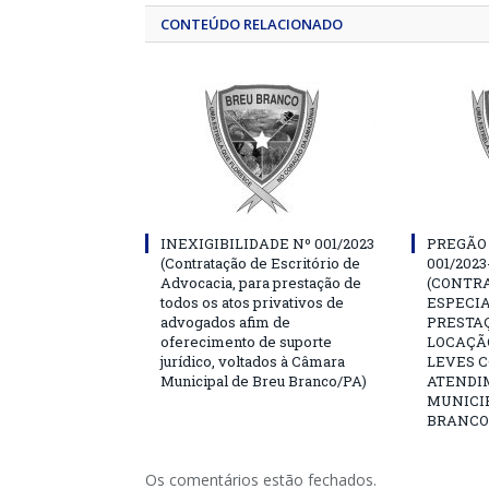
CONTEÚDO RELACIONADO
INEXIGIBILIDADE Nº 001/2023
PREGÃO
(Contratação de Escritório de
001/202
Advocacia, para prestação de
(CONTR
todos os atos privativos de
ESPECI
advogados afim de
PRESTAÇ
oferecimento de suporte
LOCAÇÃ
jurídico, voltados à Câmara
LEVES C
Municipal de Breu Branco/PA)
ATENDI
MUNICI
BRANCO
Os comentários estão fechados.