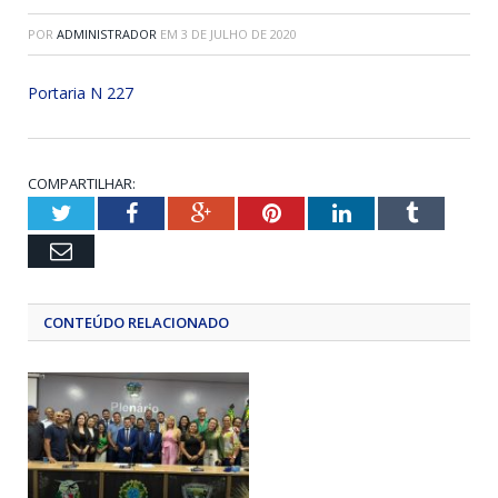
POR
ADMINISTRADOR
EM
3 DE JULHO DE 2020
Portaria N 227
COMPARTILHAR:
Twitter
Facebook
Google+
Pinterest
LinkedIn
Tumblr
Email
CONTEÚDO RELACIONADO