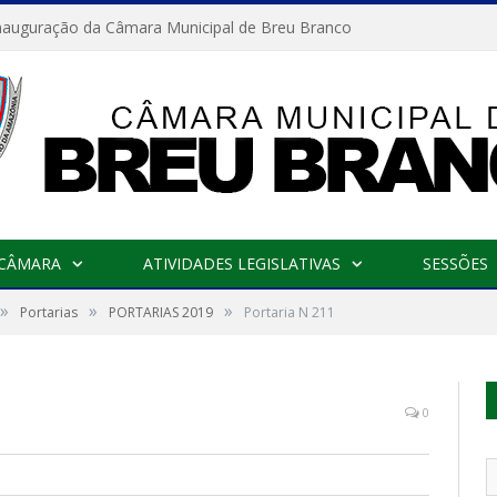
nauguração da Câmara Municipal de Breu Branco
 CÂMARA
ATIVIDADES LEGISLATIVAS
SESSÕES
»
»
»
Portarias
PORTARIAS 2019
Portaria N 211
0