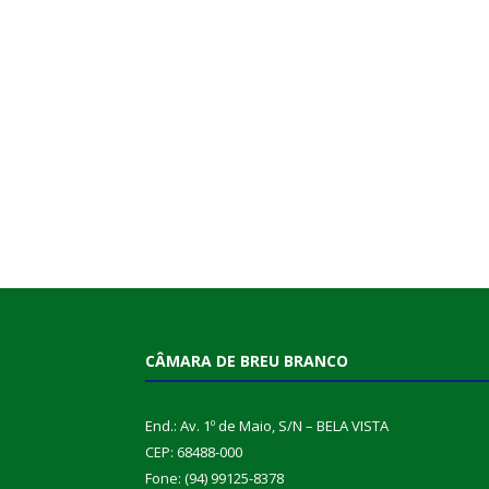
CÂMARA DE BREU BRANCO
End.: Av. 1º de Maio, S/N – BELA VISTA
CEP: 68488-000
Fone: (94) 99125-8378