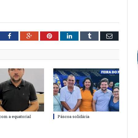
tter
Facebook
Google+
Pinterest
LinkedIn
Tumblr
Email
com a equatorial
Páscoa solidária