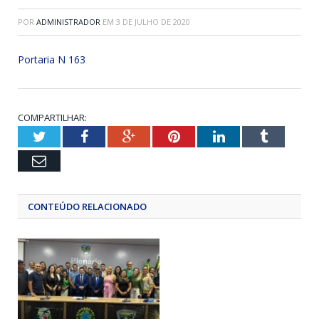
POR
ADMINISTRADOR
EM
3 DE JULHO DE 2020
Portaria N 163
COMPARTILHAR:
Twitter
Facebook
Google+
Pinterest
LinkedIn
Tumblr
Email
CONTEÚDO RELACIONADO