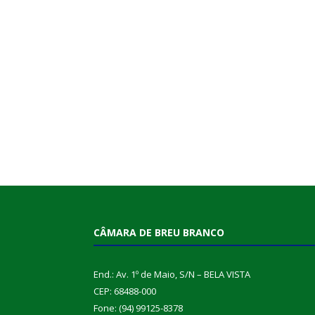
CÂMARA DE BREU BRANCO
End.: Av. 1º de Maio, S/N – BELA VISTA
CEP: 68488-000
Fone: (94) 99125-8378