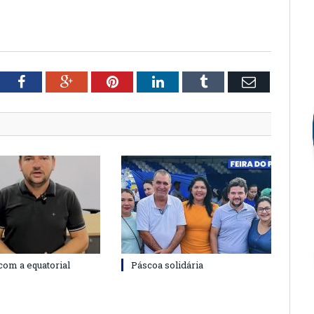
tter
Facebook
Google+
Pinterest
LinkedIn
Tumblr
Email
com a equatorial
Páscoa solidária