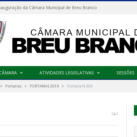
nauguração da Câmara Municipal de Breu Branco
 CÂMARA
ATIVIDADES LEGISLATIVAS
SESSÕES
»
»
»
Portarias
PORTARIAS 2019
Portaria N 039
0