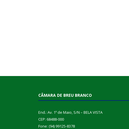
CÂMARA DE BREU BRANCO
End.: Av. 1º de Maio, S/N – BELA VISTA
CEP: 68488-000
Fone: (94) 99125-8378