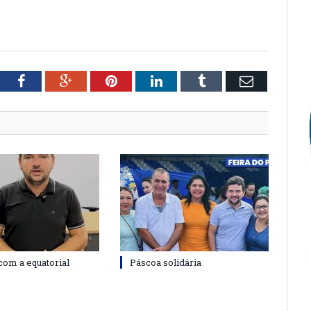
tter
Facebook
Google+
Pinterest
LinkedIn
Tumblr
Email
com a equatorial
Páscoa solidária