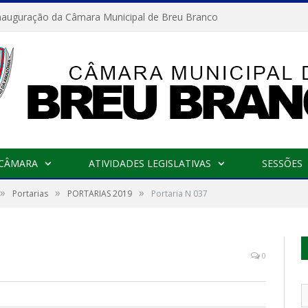
nauguração da Câmara Municipal de Breu Branco
 CÂMARA
ATIVIDADES LEGISLATIVAS
SESSÕES
»
»
»
Portarias
PORTARIAS 2019
Portaria N 037
0