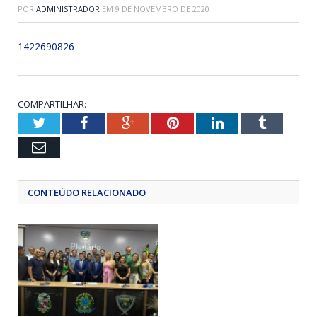
POR
ADMINISTRADOR
EM
9 DE NOVEMBRO DE 2020
1422690826
COMPARTILHAR:
Twitter
Facebook
Google+
Pinterest
LinkedIn
Tumblr
Email
CONTEÚDO RELACIONADO