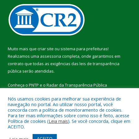
Muito mais que
criar site
ou
sistema para prefeituras
!
Realizamos uma
assessoria
completa, onde garantimos em
contrato que todas as exigências das
leis de transparência
pública
serão atendidas.
Conheça o
PNTP
e o
Radar da Transparência Pública
Nós usamos cookies para melhorar sua experiência de
navegação no portal. Ao utilizar nosso portal, você
concorda com a política de monitoramento de cookies.
Para ter mais informações sobre como isso é feito, acesse
Todos os direitos reservados a Câmara Municipal de Breu
Política de cookies (
Leia mais
). Se você concorda, clique em
Branco.
ACEITO.
Mapa do Site
Acessar Área Administrativa
ACEITO
Leia mais