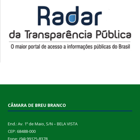
CÂMARA DE BREU BRANCO
End.: Av. 1º de Maio, S/N – BELA VISTA
CEP: 68488-000
Fone: (94) 99125-8378