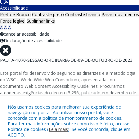
Acessibilidade
Preto e Branco
Contraste preto
Contraste branco
Parar movimentos
Fonte legível
Sublinhar links
A
A
A
cancelar acessibilidade
Declaração de acessibilidade
PAUTA-1070-SESSAO-ORDINARIA-DE-09-DE-OUTUBRO-DE-2023
Este portal foi desenvolvido seguindo as diretrizes e a metodologia
do W3C – World Wide Web Consortium, apresentadas no
documento Web Content Accessibility Guidelines. Procuramos
atender as exigências do decreto 5.296, publicado em dezembro de
2004, que torna obrigatória a acessibilidade nos portais e sítios
eletrônicos da administração pública na rede mundial de
Nós usamos cookies para melhorar sua experiência de
computadores para o uso das pessoas com necessidades especiais,
navegação no portal. Ao utilizar nosso portal, você
concorda com a política de monitoramento de cookies.
garantindo-lhes o pleno acesso aos conteúdos disponíveis.
Para ter mais informações sobre como isso é feito, acesse
Política de cookies (
Leia mais
). Se você concorda, clique em
Além de validações automáticas, foram realizados testes em
ACEITO.
diversos navegadores e através do utilitário de acesso a Internet do