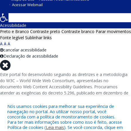
Acessar Webmail
Acessibilidade
Preto e Branco
Contraste preto
Contraste branco
Parar movimentos
Fonte legível
Sublinhar links
A
A
A
cancelar acessibilidade
Declaração de acessibilidade
Este portal foi desenvolvido seguindo as diretrizes e a metodologia
do W3C – World Wide Web Consortium, apresentadas no
documento Web Content Accessibility Guidelines. Procuramos
atender as exigências do decreto 5.296, publicado em dezembro de
2004, que torna obrigatória a acessibilidade nos portais e sítios
eletrônicos da administração pública na rede mundial de
Nós usamos cookies para melhorar sua experiência de
computadores para o uso das pessoas com necessidades especiais,
navegação no portal. Ao utilizar nosso portal, você
concorda com a política de monitoramento de cookies.
garantindo-lhes o pleno acesso aos conteúdos disponíveis.
Para ter mais informações sobre como isso é feito, acesse
Política de cookies (
Leia mais
). Se você concorda, clique em
Além de validações automáticas, foram realizados testes em