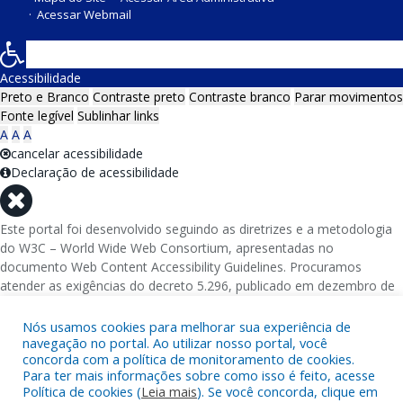
Acessar Webmail
Acessibilidade
Preto e Branco
Contraste preto
Contraste branco
Parar movimentos
Fonte legível
Sublinhar links
A
A
A
cancelar acessibilidade
Declaração de acessibilidade
Este portal foi desenvolvido seguindo as diretrizes e a metodologia
do W3C – World Wide Web Consortium, apresentadas no
documento Web Content Accessibility Guidelines. Procuramos
atender as exigências do decreto 5.296, publicado em dezembro de
2004, que torna obrigatória a acessibilidade nos portais e sítios
eletrônicos da administração pública na rede mundial de
Nós usamos cookies para melhorar sua experiência de
computadores para o uso das pessoas com necessidades especiais,
navegação no portal. Ao utilizar nosso portal, você
concorda com a política de monitoramento de cookies.
garantindo-lhes o pleno acesso aos conteúdos disponíveis.
Para ter mais informações sobre como isso é feito, acesse
Política de cookies (
Leia mais
). Se você concorda, clique em
Além de validações automáticas, foram realizados testes em