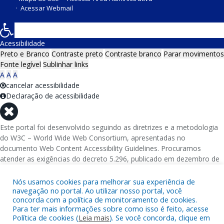
Acessar Webmail
Acessibilidade
Preto e Branco
Contraste preto
Contraste branco
Parar movimentos
Fonte legível
Sublinhar links
A
A
A
cancelar acessibilidade
Declaração de acessibilidade
Este portal foi desenvolvido seguindo as diretrizes e a metodologia
do W3C – World Wide Web Consortium, apresentadas no
documento Web Content Accessibility Guidelines. Procuramos
atender as exigências do decreto 5.296, publicado em dezembro de
2004, que torna obrigatória a acessibilidade nos portais e sítios
eletrônicos da administração pública na rede mundial de
Nós usamos cookies para melhorar sua experiência de
computadores para o uso das pessoas com necessidades especiais,
navegação no portal. Ao utilizar nosso portal, você
concorda com a política de monitoramento de cookies.
garantindo-lhes o pleno acesso aos conteúdos disponíveis.
Para ter mais informações sobre como isso é feito, acesse
Política de cookies (
Leia mais
). Se você concorda, clique em
Além de validações automáticas, foram realizados testes em