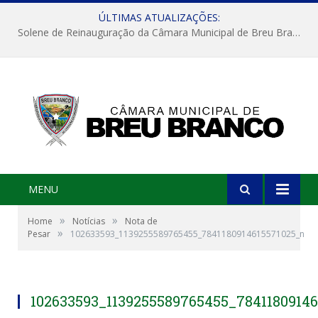
ÚLTIMAS ATUALIZAÇÕES:
Solene de Reinauguração da Câmara Municipal de Breu Branco
MENU
»
»
Home
Notícias
Nota de
»
Pesar
102633593_1139255589765455_7841180914615571025_n
102633593_1139255589765455_7841180914