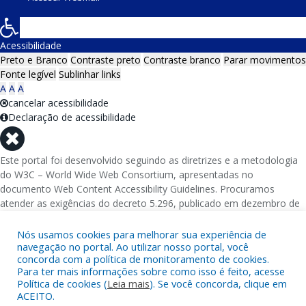
Acessibilidade
Preto e Branco
Contraste preto
Contraste branco
Parar movimentos
Fonte legível
Sublinhar links
A
A
A
cancelar acessibilidade
Declaração de acessibilidade
Este portal foi desenvolvido seguindo as diretrizes e a metodologia
do W3C – World Wide Web Consortium, apresentadas no
documento Web Content Accessibility Guidelines. Procuramos
atender as exigências do decreto 5.296, publicado em dezembro de
2004, que torna obrigatória a acessibilidade nos portais e sítios
eletrônicos da administração pública na rede mundial de
Nós usamos cookies para melhorar sua experiência de
computadores para o uso das pessoas com necessidades especiais,
navegação no portal. Ao utilizar nosso portal, você
concorda com a política de monitoramento de cookies.
garantindo-lhes o pleno acesso aos conteúdos disponíveis.
Para ter mais informações sobre como isso é feito, acesse
Política de cookies (
Leia mais
). Se você concorda, clique em
Além de validações automáticas, foram realizados testes em
ACEITO.
diversos navegadores e através do utilitário de acesso a Internet do