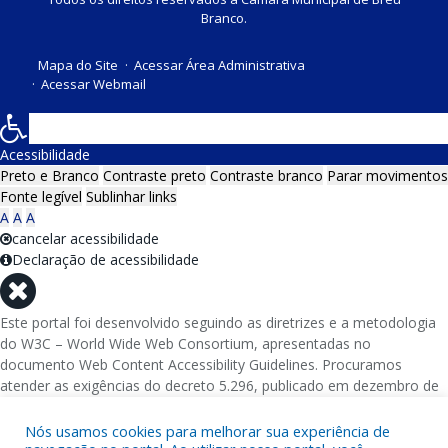
Branco.
Mapa do Site
Acessar Área Administrativa
Acessar Webmail
Acessibilidade
Preto e Branco
Contraste preto
Contraste branco
Parar movimentos
Fonte legível
Sublinhar links
A
A
A
cancelar acessibilidade
Declaração de acessibilidade
Este portal foi desenvolvido seguindo as diretrizes e a metodologia
do W3C – World Wide Web Consortium, apresentadas no
documento Web Content Accessibility Guidelines. Procuramos
atender as exigências do decreto 5.296, publicado em dezembro de
2004, que torna obrigatória a acessibilidade nos portais e sítios
eletrônicos da administração pública na rede mundial de
Nós usamos cookies para melhorar sua experiência de