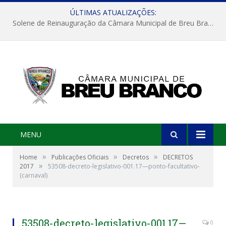
ÚLTIMAS ATUALIZAÇÕES:
Solene de Reinauguração da Câmara Municipal de Breu Branco
MENU
»
»
»
Home
Publicações Oficiais
Decretos
DECRETOS
»
2017
53508-decreto-legislativo-001.17—ponto-facultativo-
(carnaval)
53508-decreto-legislativo-001.17—
0