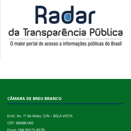
CÂMARA DE BREU BRANCO
End.: Av. 1º de Maio, S/N – BELA VISTA
CEP: 68488-000
Fone: (94) 99125-8378