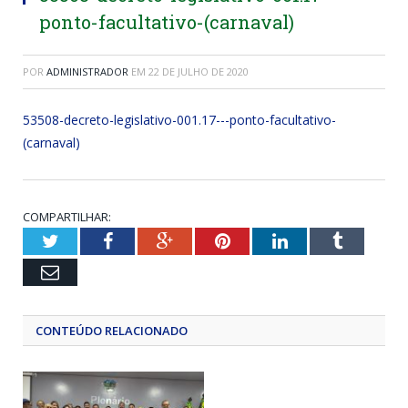
ponto-facultativo-(carnaval)
POR
ADMINISTRADOR
EM
22 DE JULHO DE 2020
53508-decreto-legislativo-001.17---ponto-facultativo-
(carnaval)
COMPARTILHAR:
Twitter
Facebook
Google+
Pinterest
LinkedIn
Tumblr
Email
CONTEÚDO RELACIONADO