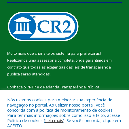
Muito mais que
criar site
ou
sistema para prefeituras
!
Realizamos uma
assessoria
completa, onde garantimos em
contrato que todas as exigências das
leis de transparência
pública
serão atendidas.
Conheça o
PNTP
e o
Radar da Transparência Pública
Nós usamos cookies para melhorar sua experiência de
navegação no portal. Ao utilizar nosso portal, você
concorda com a política de monitoramento de cookies.
Para ter mais informações sobre como isso é feito, acesse
Todos os direitos reservados a Câmara Municipal de Breu
Política de cookies (
Leia mais
). Se você concorda, clique em
Branco.
ACEITO.