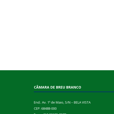
CÂMARA DE BREU BRANCO
End.: Av. 1º de Maio, S/N – BELA VISTA
CEP: 68488-000