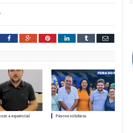
O
tter
Facebook
Google+
Pinterest
LinkedIn
Tumblr
Email
com a equatorial
Páscoa solidária