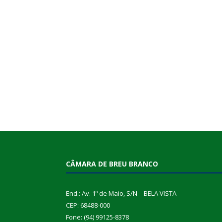
CÂMARA DE BREU BRANCO
End.: Av. 1º de Maio, S/N – BELA VISTA
CEP: 68488-000
Fone: (94) 99125-8378