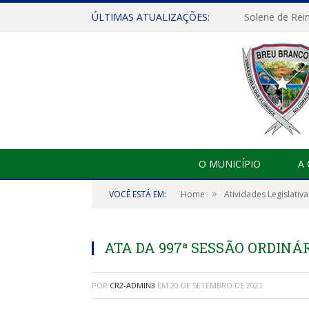
ÚLTIMAS ATUALIZAÇÕES:
Solene de Rei
O MUNICÍPIO
A
»
VOCÊ ESTÁ EM:
Home
Atividades Legislativa
ATA DA 997ª SESSÃO ORDINÁR
POR
CR2-ADMIN3
EM
20 DE SETEMBRO DE 2021