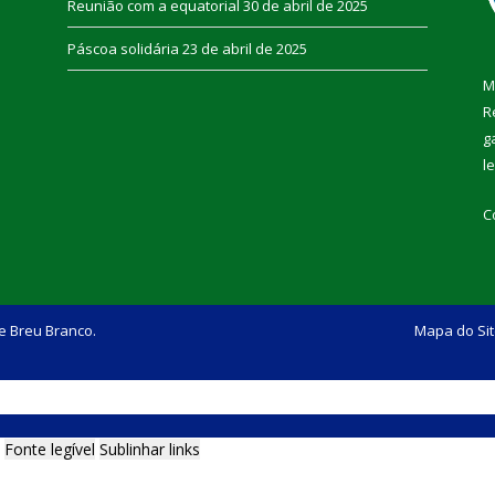
Reunião com a equatorial
30 de abril de 2025
Páscoa solidária
23 de abril de 2025
M
R
g
l
C
e Breu Branco.
Mapa do Si
Fonte legível
Sublinhar links