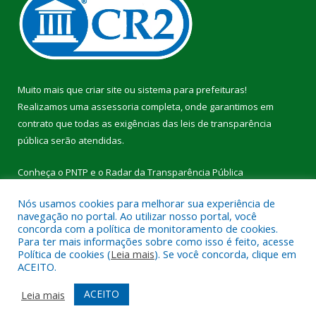
Muito mais que
criar site
ou
sistema para prefeituras
!
Realizamos uma
assessoria
completa, onde garantimos em
contrato que todas as exigências das
leis de transparência
pública
serão atendidas.
Conheça o
PNTP
e o
Radar da Transparência Pública
Nós usamos cookies para melhorar sua experiência de
navegação no portal. Ao utilizar nosso portal, você
concorda com a política de monitoramento de cookies.
Para ter mais informações sobre como isso é feito, acesse
Todos os direitos reservados a Câmara Municipal de Breu
Política de cookies (
Leia mais
). Se você concorda, clique em
Branco.
ACEITO.
Mapa do Site
Acessar Área Administrativa
ACEITO
Leia mais
Acessar Webmail