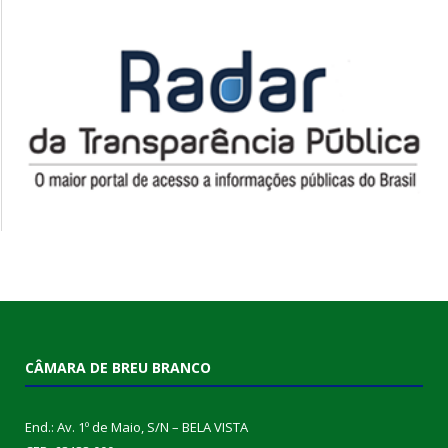
CÂMARA DE BREU BRANCO
End.: Av. 1º de Maio, S/N – BELA VISTA