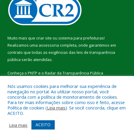
Muito mais que
criar site
ou
sistema para prefeituras
!
Realizamos uma
assessoria
completa, onde garantimos em
contrato que todas as exigências das
leis de transparência
pública
serão atendidas.
Conheça o
PNTP
e o
Radar da Transparência Pública
Nós usamos cookies para melhorar sua experiência de
navegação no portal. Ao utilizar nosso portal, você
concorda com a política de monitoramento de cookies.
Para ter mais informações sobre como isso é feito, acesse
Todos os direitos reservados a Câmara Municipal de Breu
Política de cookies (
Leia mais
). Se você concorda, clique em
Branco.
ACEITO.
Mapa do Site
Acessar Área Administrativa
ACEITO
Leia mais
Acessar Webmail