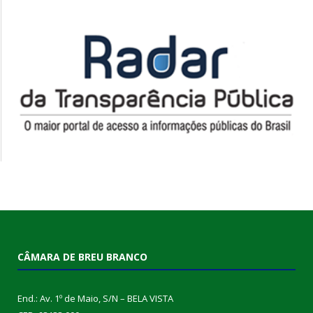
CÂMARA DE BREU BRANCO
End.: Av. 1º de Maio, S/N – BELA VISTA