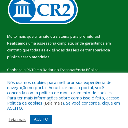
Muito mais que
criar site
ou
sistema para prefeituras
!
Realizamos uma
assessoria
completa, onde garantimos em
contrato que todas as exigências das
leis de transparência
pública
serão atendidas.
Conheça o
PNTP
e o
Radar da Transparência Pública
Nós usamos cookies para melhorar sua experiência de
navegação no portal. Ao utilizar nosso portal, você
concorda com a política de monitoramento de cookies.
Para ter mais informações sobre como isso é feito, acesse
Todos os direitos reservados a Câmara Municipal de Breu
Política de cookies (
Leia mais
). Se você concorda, clique em
Branco.
ACEITO.
Mapa do Site
Acessar Área Administrativa
ACEITO
Leia mais
Acessar Webmail