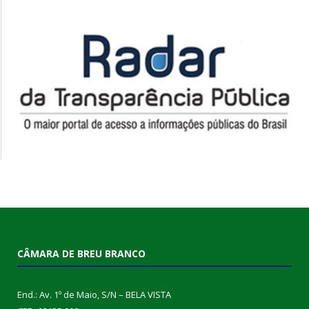
CÂMARA DE BREU BRANCO
End.: Av. 1º de Maio, S/N – BELA VISTA