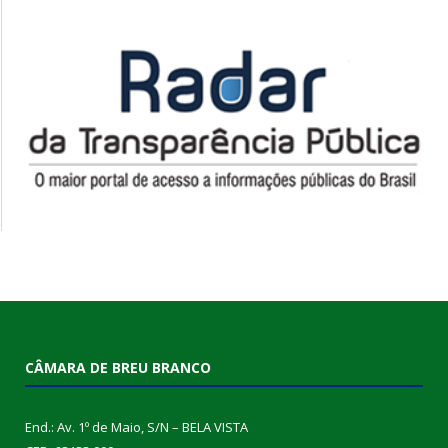
CÂMARA DE BREU BRANCO
End.: Av. 1º de Maio, S/N – BELA VISTA