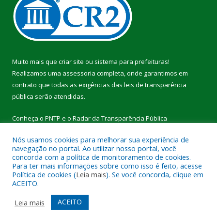
Muito mais que
criar site
ou
sistema para prefeituras
!
Realizamos uma
assessoria
completa, onde garantimos em
contrato que todas as exigências das
leis de transparência
pública
serão atendidas.
Conheça o
PNTP
e o
Radar da Transparência Pública
Nós usamos cookies para melhorar sua experiência de
navegação no portal. Ao utilizar nosso portal, você
concorda com a política de monitoramento de cookies.
Para ter mais informações sobre como isso é feito, acesse
Todos os direitos reservados a Câmara Municipal de Breu
Política de cookies (
Leia mais
). Se você concorda, clique em
Branco.
ACEITO.
Mapa do Site
Acessar Área Administrativa
ACEITO
Leia mais
Acessar Webmail