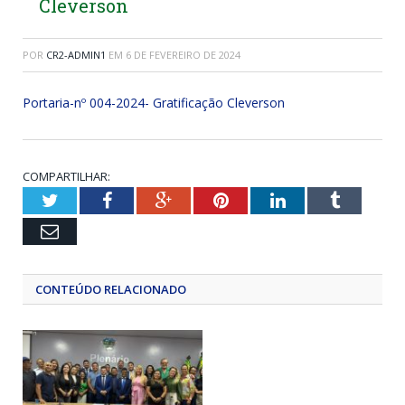
Cleverson
POR
CR2-ADMIN1
EM
6 DE FEVEREIRO DE 2024
Portaria-nº 004-2024- Gratificação Cleverson
COMPARTILHAR:
Twitter
Facebook
Google+
Pinterest
LinkedIn
Tumblr
Email
CONTEÚDO RELACIONADO